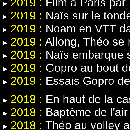
2019 :
Film à Paris par 
2019 :
Naïs sur le tond
2019 :
Noam en VTT dans
2019 :
Allong, Théo se r
2019 :
Naïs embarque s
2019 :
Gopro au bout d
2019 :
Essais Gopro de
2018 :
En haut de la c
2018 :
Baptème de l'air 
2018 :
Théo au volley 