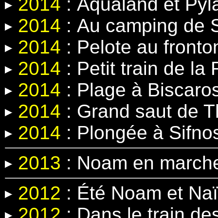
2014
:
Aqualand et Pyl
2014
:
Au camping de 
2014
:
Pelote au fronto
2014
:
Petit train de la
2014
: Plage à Biscaro
2014
: Grand saut
de T
2014
:
Plongée à Sifno
2013
: Noam en march
2012
: Été Noam et Na
2012
: Dans le train d