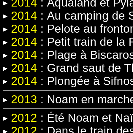
2014
:
Aqualand et Pyl
2014
:
Au camping de 
2014
:
Pelote au fronto
2014
:
Petit train de la
2014
: Plage à Biscaro
2014
: Grand saut
de T
2014
:
Plongée à Sifno
2013
: Noam en march
2012
: Été Noam et Na
2012
: Dans le train d