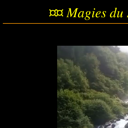
¤¤ Magies du 