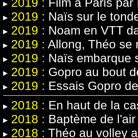
2019 :
Film à Paris par 
2019 :
Naïs sur le tond
2019 :
Noam en VTT dans
2019 :
Allong, Théo se r
2019 :
Naïs embarque s
2019 :
Gopro au bout d
2019 :
Essais Gopro de
2018 :
En haut de la c
2018 :
Baptème de l'air 
2018 :
Théo au volley 